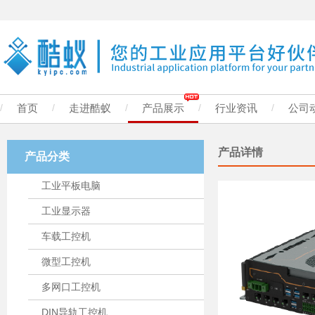
/
首页
/
走进酷蚁
/
产品展示
/
行业资讯
/
公司
产品详情
产品分类
工业平板电脑
工业显示器
车载工控机
微型工控机
多网口工控机
DIN导轨工控机