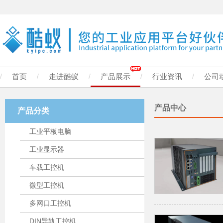
/
首页
/
走进酷蚁
/
产品展示
/
行业资讯
/
公司
产品中心
产品分类
工业平板电脑
工业显示器
车载工控机
微型工控机
多网口工控机
DIN导轨工控机