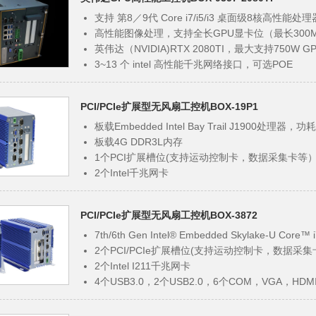
支持2~10个隔离CAN总线接口
支持千兆WIFI模块，支持4G无线网络
支持 第8／9代 Core i7/i5/i3 桌面级8核高性能处理
M.2 B-Key 3052带SIM卡槽，支持5G无线网络
高性能图像处理，支持全长GPU显卡位（最长300
内置DC电源模块1000W
英伟达（NVIDIA)RTX 2080TI，最大支持750W G
3~13 个 intel 高性能千兆网络接口，可选POE
６个USB3.1，2个USB2.0
4 个串口（支持 RS485/RS422/RS232，BIOS 控制
PCI/PCIe扩展型无风扇工控机BOX-19P1
16位隔离GPIO，2个隔离CAN总线接口，AUDIO
支持千兆WIFI模块，支持4G无线网络
板载Embedded Intel Bay Trail J1900处理器，功
M.2 B-Key 3052带SIM卡槽，支持5G无线网络
板载4G DDR3L内存
内置DC电源模块1000W
1个PCI扩展槽位(支持运动控制卡，数据采集卡等
2个Intel千兆网卡
2个USB3.0，4个USB2.0，6个COM，VGA，HDM
可选2路隔离CAN通道(符合CAN总线规范2.0A/2.0B
PCI/PCIe扩展型无风扇工控机BOX-3872
板载宽压模块（9V~36V 宽压输入）
支持看门狗超时中断或复位
7th/6th Gen Intel® Embedded Skylake-U Core™ i
FCC CLASS A，CE，RoHS标准，符合3C标准
2个PCI/PCIe扩展槽位(支持运动控制卡，数据采
2个Intel I211千兆网卡
4个USB3.0，2个USB2.0，6个COM，VGA，HDM
可选2路隔离CAN通道(符合CAN总线规范2.0A/2.0B
支持看门狗超时中断或复位