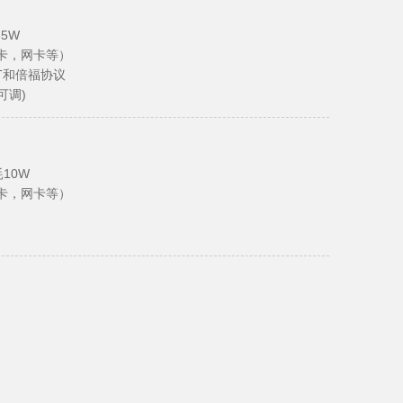
，35W
采集卡，网卡等）
CAT和倍福协议
S可调)
耗10W
集卡，网卡等）
B)