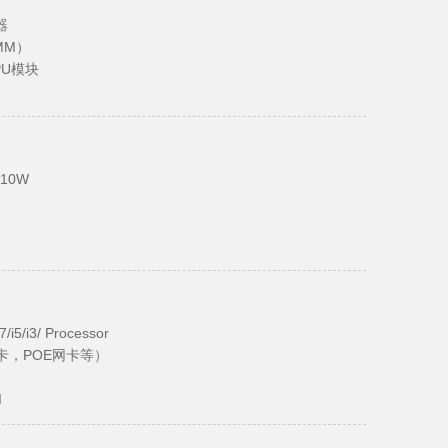
器
MM）
PU模块
)
耗10W
）
I
)
7/i5/i3/ Processor
集卡，POE网卡等）
I
)