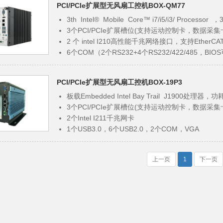
PCI/PCIe扩展型无风扇工控机BOX-QM77
板载宽压模块（9V~36V 宽压输入）
FCC CLASS A，CE，RoHS标准，符合3C标准
3th Intel® Mobile Core™ i7/i5/i3/ Processor 
3个PCI/PCIe扩展槽位(支持运动控制卡，数据
2 个 intel I210高性能千兆网络接口，支持Ether
6个COM（2个RS232+4个RS232/422/485，BIO
4个USB3.0，1个USB2.0，16位GPIO(８进８出)
宽压输入9~36V
PCI/PCIe扩展型无风扇工控机BOX-19P3
支持看门狗超时中断或复位
板载Embedded Intel Bay Trail J1900处理器，功
3个PCI/PCIe扩展槽位(支持运动控制卡，数据采
2个Intel I211千兆网卡
1个USB3.0，6个USB2.0，2个COM，VGA
可选2路隔离CAN通道(符合CAN总线规范2.0A/2.0
支持看门狗超时中断或复位
上一页
1
下一页
FCC CLASS A，CE，RoHS标准，符合3C标准