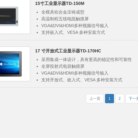
15寸工业显示器TD-150M
高性价比，品质极佳
全模具铝合金压铸成型
高温制程五线电阻触摸屏
VGA&DVI&HDMI多种视频信号输入
支持嵌入式、VESA 多种安装方式
前置 USB 接口
高分辨率设计
17 寸开放式工业显示器TD-170HC
高性价比，品质极佳
采用集成一体设计，具有更高的稳定性和可靠性
全屏投射式电容触摸屏
VGA&DVI&HDMI多种视频信号输入
支持开放式、嵌入式、VESA 多种安装方式
纤薄机身，面板 IP65 设计
高性价比，品质极佳
上一页
1
2
下一
可应用于零售自助服务，自助终端以及工业自动化