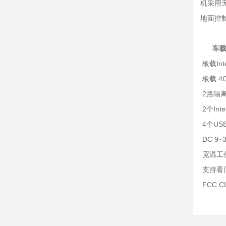
机采用
地面控
车载微
板载Intel
板载 4G
2路隔离
2个Int
4个USB
DC 9
宽温工作：
支持看
FCC 