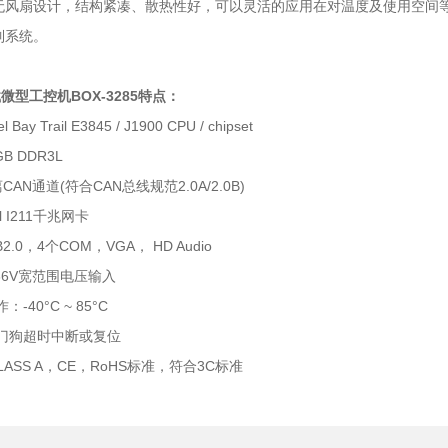
无风扇设计，结构紧凑、散热性好，可以灵活的应用在对温度及使用空间
制系统。
型工控机BOX-3285特点：
 Bay Trail E3845 / J1900 CPU / chipset
B DDR3L
CAN通道(符合CAN总线规范2.0A/2.0B)
el I211千兆网卡
2.0，4个COM，VGA， HD Audio
~36V宽范围电压输入
-40°C ~ 85°C
门狗超时中断或复位
CLASS A，CE，RoHS标准，符合3C标准