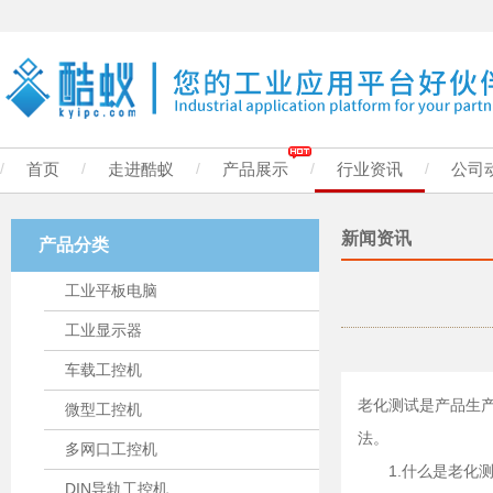
/
首页
/
走进酷蚁
/
产品展示
/
行业资讯
/
公司
新闻资讯
产品分类
工业平板电脑
工业显示器
车载工控机
老化测试是产品生
微型工控机
法。
多网口工控机
1.什么是老化
DIN导轨工控机