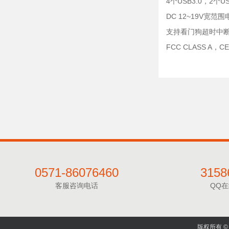
4个USB3.0，2个
DC 12~19V宽范
支持看门狗超时中
FCC CLASS A
0571-86076460
3158
客服咨询电话
QQ
版权所有 © 