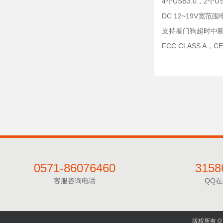
4个USB3.0，2个
DC 12~19V宽范
支持看门狗超时中
FCC CLASS A
0571-86076460
3158
客服咨询电话
QQ
版权所有 © 