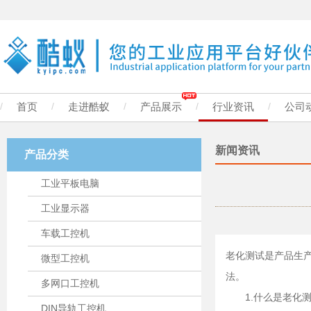
/
首页
/
走进酷蚁
/
产品展示
/
行业资讯
/
公司
新闻资讯
产品分类
工业平板电脑
工业显示器
车载工控机
老化测试是产品生
微型工控机
法。
多网口工控机
1.什么是老化
DIN导轨工控机